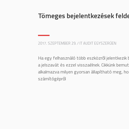
Tömeges bejelentkezések felde
2017. SZEPTEMBER 29. / IT AUDIT EGYSZERŰEN
Ha egy felhasználó több eszközről jelentkezik b
a jelszavát és ezzel visszaélnek. Cikkünk bemu
alkalmazva milyen gyorsan állapítható meg, hog
számítógépről