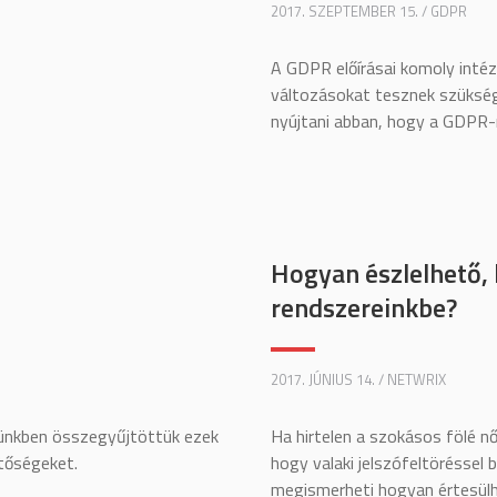
2017. SZEPTEMBER 15. / GDPR
A GDPR előírásai komoly inté
változásokat tesznek szüksége
nyújtani abban, hogy a GDPR-
Hogyan észlelhető, 
rendszereinkbe?
2017. JÚNIUS 14. / NETWRIX
künkben összegyűjtöttük ezek
Ha hirtelen a szokásos fölé n
tőségeket.
hogy valaki jelszófeltöréssel 
megismerheti hogyan értesülh