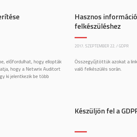
rítése
Hasznos információ
felkészüléshez
2017. SZEPTEMBER 22. / GDPR
e, előfordulhat, hogy ellopták
Összegyűjtöttük azokat a lin
tatja, hogy a Netwrix Auditort
való felkészülés során.
y ki jelentkezik be több
Készüljön fel a GDP