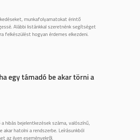
zkedéseket, munkafolyamatokat érintő
ssé. Alábbi listánkkal szeretnénk segítséget
ra felkészülést hogyan érdemes elkezdeni.
ha egy támadó be akar törni a
ő a hibás bejelentkezések száma, valószínű,
be akar hatolni a rendszerbe. Leírásunkból
et az ilyen eseményekről.