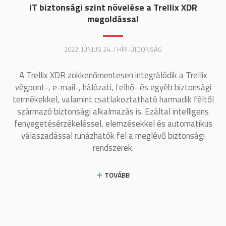
IT biztonsági szint növelése a Trellix XDR
megoldással
2022. JÚNIUS 24. / HÍR-ÚJDONSÁG
A Trellix XDR zökkenőmentesen integrálódik a Trellix
végpont-, e-mail-, hálózati, felhő- és egyéb biztonsági
termékekkel, valamint csatlakoztatható harmadik féltől
származó biztonsági alkalmazás is. Ezáltal intelligens
fenyegetésérzékeléssel, elemzésekkel és automatikus
válaszadással ruházhatók fel a meglévő biztonsági
rendszerek.
TOVÁBB