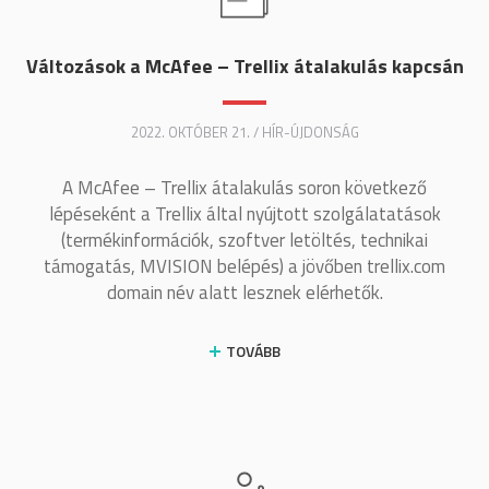
Változások a McAfee – Trellix átalakulás kapcsán
2022. OKTÓBER 21. / HÍR-ÚJDONSÁG
A McAfee – Trellix átalakulás soron következő
lépéseként a Trellix által nyújtott szolgálatatások
(termékinformációk, szoftver letöltés, technikai
támogatás, MVISION belépés) a jövőben trellix.com
domain név alatt lesznek elérhetők.
TOVÁBB