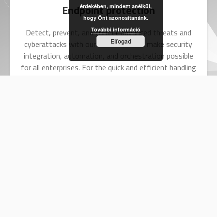
Endpoint protection
érdekében, mindezt anélkül,
hogy Önt azonosítanánk.
További információ
Detect, prevent, and correct advanced threats and
Elfogad
cyberattacks with our solutions that make security
integration, automation, and orchestration possible
for all enterprises. For the quick and efficient handling
of viruses and other malicious codes, we offer
artificial intelligence-based technologies.
Data protection