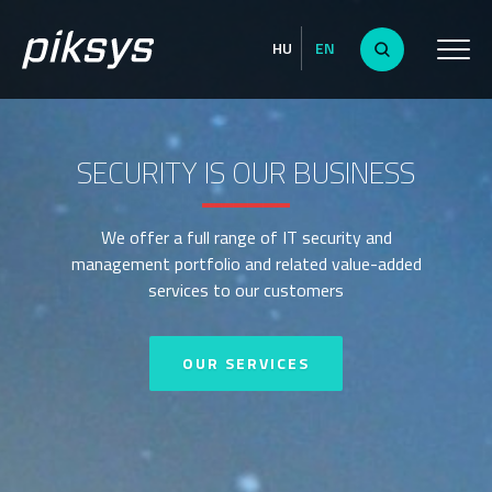
HU
EN
SECURITY IS OUR BUSINESS
We offer a full range of IT security and
management portfolio and related value-added
services to our customers
OUR SERVICES