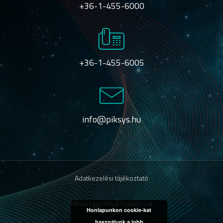
+36-1-455-6000
+36-1-455-6005
info@piksys.hu
Adatkezelési tájékoztató
Minőségpolitikai nyilatkozat
Honlapunkon cookie-kat
használunk a jobb