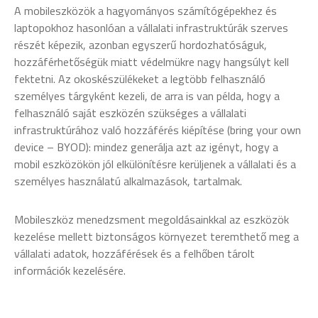
A mobileszközök a hagyományos számítógépekhez és
laptopokhoz hasonlóan a vállalati infrastruktúrák szerves
részét képezik, azonban egyszerű hordozhatóságuk,
hozzáférhetőségük miatt védelmükre nagy hangsúlyt kell
fektetni. Az okoskészülékeket a legtöbb felhasználó
személyes tárgyként kezeli, de arra is van példa, hogy a
felhasználó saját eszközén szükséges a vállalati
infrastruktúrához való hozzáférés kiépítése (bring your own
device – BYOD): mindez generálja azt az igényt, hogy a
mobil eszközökön jól elkülönítésre kerüljenek a vállalati és a
személyes használatú alkalmazások, tartalmak.
Mobileszköz menedzsment megoldásainkkal az eszközök
kezelése mellett biztonságos környezet teremthető meg a
vállalati adatok, hozzáférések és a felhőben tárolt
információk kezelésére.