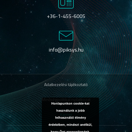
+36-1-455-6005
info@piksys.hu
Adatkezelési tájékoztató
Minőségpolitikai nyilatkozat
Honlapunkon cookie-kat
használunk a jobb
Karrier
felhasználói élmény
érdekében, mindezt anélkül,
hogy Önt azonosítanánk.