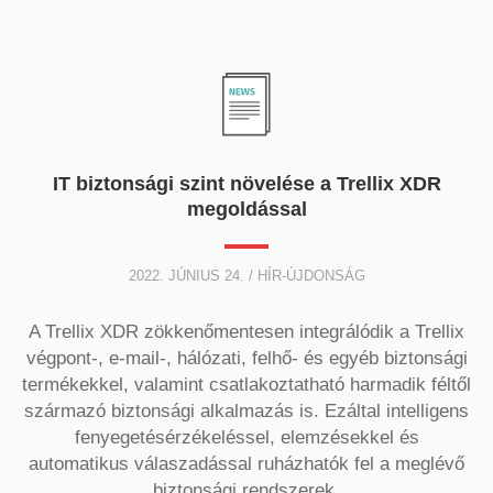
IT biztonsági szint növelése a Trellix XDR
megoldással
2022. JÚNIUS 24. / HÍR-ÚJDONSÁG
A Trellix XDR zökkenőmentesen integrálódik a Trellix
végpont-, e-mail-, hálózati, felhő- és egyéb biztonsági
termékekkel, valamint csatlakoztatható harmadik féltől
származó biztonsági alkalmazás is. Ezáltal intelligens
fenyegetésérzékeléssel, elemzésekkel és
automatikus válaszadással ruházhatók fel a meglévő
biztonsági rendszerek.