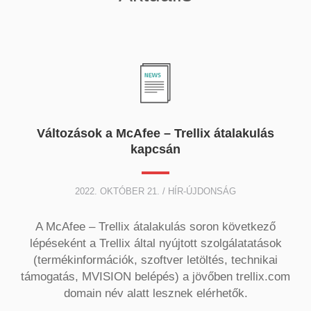
Változások a McAfee – Trellix átalakulás
kapcsán
2022. OKTÓBER 21. / HÍR-ÚJDONSÁG
A McAfee – Trellix átalakulás soron következő
lépéseként a Trellix által nyújtott szolgálatatások
(termékinformációk, szoftver letöltés, technikai
támogatás, MVISION belépés) a jövőben trellix.com
domain név alatt lesznek elérhetők.