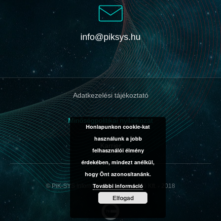
info@piksys.hu
Adatkezelési tájékoztató
Minőségpolitikai nyilatkozat
Honlapunkon cookie-kat
használunk a jobb
Karrier
felhasználói élmény
érdekében, mindezt anélkül,
hogy Önt azonosítanánk.
További információ
© PiK-SYS Informatikai és Tanácsadó Kft. - 2018
Elfogad