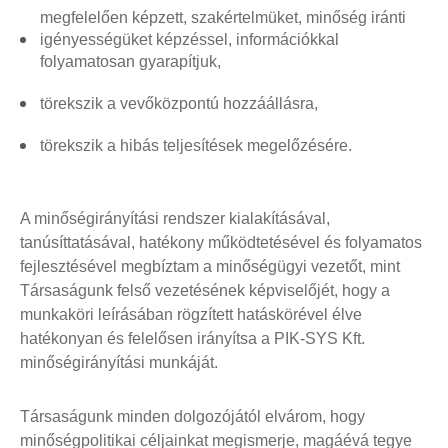
megfelelően képzett, szakértelmüket, minőség iránti
igényességüket képzéssel, információkkal
folyamatosan gyarapítjuk,
törekszik a vevőközpontú hozzáállásra,
törekszik a hibás teljesítések megelőzésére.
A minőségirányítási rendszer kialakításával,
tanúsíttatásával, hatékony működtetésével és folyamatos
fejlesztésével megbíztam a minőségügyi vezetőt, mint
Társaságunk felső vezetésének képviselőjét, hogy a
munkaköri leírásában rögzített hatáskörével élve
hatékonyan és felelősen irányítsa a PIK-SYS Kft.
minőségirányítási munkáját.
Társaságunk minden dolgozójától elvárom, hogy
minőségpolitikai céljainkat megismerje, magáévá tegye